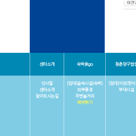
센터소개
숙박休go
청춘양구밥
인사말
[임대]숲속시설(숙박)
[임대]식당(한식
센터소개
외부풍경
부대시설
찾아오시는길
주변놀거리
예약하기